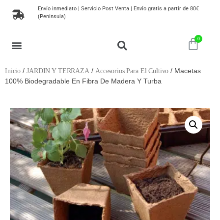
Envío inmediato | Servicio Post Venta | Envío gratis a partir de 80€
(Península)
MAQUINARIA DE JARDIN
HERRAMIENTAS DE JARDINERIA
MUEBLES DE JARDÍN
PLANTAS, SEMILLAS Y ÁRBOLES
/
/
/ Macetas
Inicio
JARDIN Y TERRAZA
Accesorios Para El Cultivo
100% Biodegradable En Fibra De Madera Y Turba