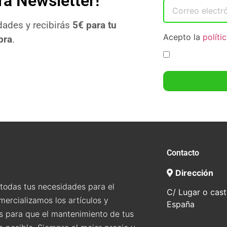
ra Newsletter!
ades y recibirás
5€ para tu
Acepto la
políti
pra
.
n
Contacto
Dirección
todas tus necesidades para el
C/ Lugar o cast
mercializamos los artículos y
España
s para que el mantenimiento de tus