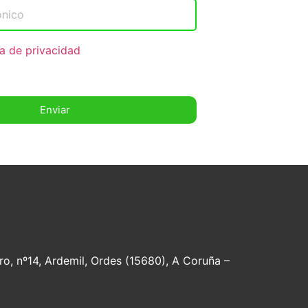
ca de privacidad
Enviar
ro, nº14, Ardemil, Ordes (15680), A Coruña –