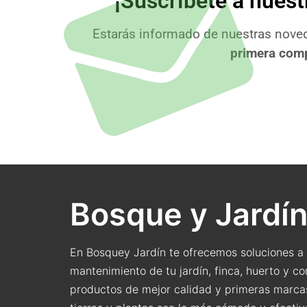
¡Suscríbete a nuest
Estarás informado de nuestras noved
primera com
Bosque y Jardí
En Bosquey Jardín te ofrecemos soluciones a 
mantenimiento de tu jardín, finca, huerto y co
productos de mejor calidad y primeras marca