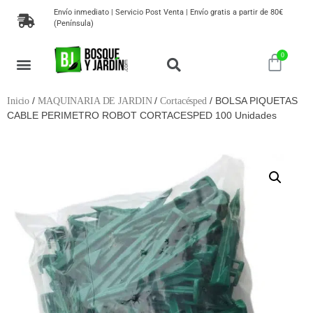
Envío inmediato | Servicio Post Venta | Envío gratis a partir de 80€
(Península)
MAQUINARIA DE JARDIN
HERRAMIENTAS DE JARDINERIA
MUEBLES DE JARDÍN
PLANTAS, SEMILLAS Y ÁRBOLES
/
/
/ BOLSA PIQUETAS
Inicio
MAQUINARIA DE JARDIN
Cortacésped
CABLE PERIMETRO ROBOT CORTACESPED 100 Unidades