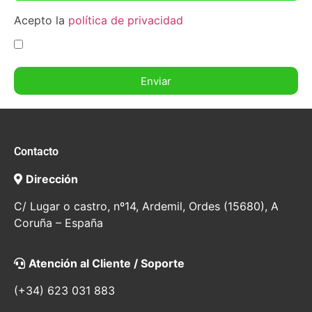
Acepto la
política de privacidad
Enviar
Contacto
Dirección
C/ Lugar o castro, nº14, Ardemil, Ordes (15680), A
Coruña – España
Atención al Cliente / Soporte
(+34) 623 031 883