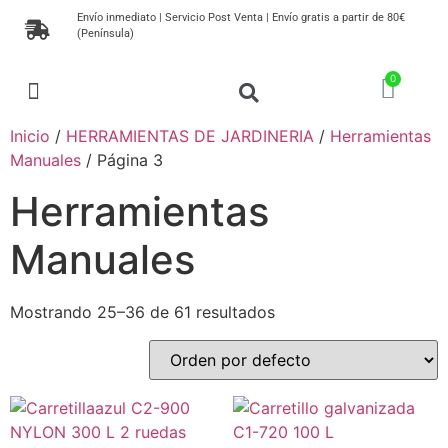
Envío inmediato | Servicio Post Venta | Envío gratis a partir de 80€
(Península)
MAQUINARIA DE JARDIN
HERRAMIENTAS DE JARDINERIA
MUEBLES DE JARDÍN
PLANTAS, SEMILLAS Y ÁRBOLES
Inicio
/
HERRAMIENTAS DE JARDINERIA
/
Herramientas
Manuales
/ Página 3
Herramientas
Manuales
Mostrando 25–36 de 61 resultados