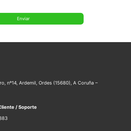
Enviar
ro, nº14, Ardemil, Ordes (15680), A Coruña –
Cliente / Soporte
883