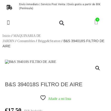
Envío inmediato | Servicio Post Venta | Envío gratis a partir de 80€
(Península)
MAQUINARIA DE JARDIN
HERRAMIENTAS DE JARDINERIA
MUEBLES DE JARDÍN
PLANTAS, SEMILLAS Y ÁRBOLES
/
Inicio
MAQUINARIA DE
/
/
/ B&S 394018S FILTRO DE
JARDIN
Consumibles
Briggs&Stratton
AIRE
B&S 394018S FILTRO DE AIRE
Añadir a mi lista
€
17,50