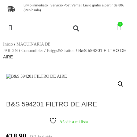
Envío inmediato | Servicio Post Venta | Envío gratis a partir de 80€
(Península)
MAQUINARIA DE JARDIN
HERRAMIENTAS DE JARDINERIA
MUEBLES DE JARDÍN
PLANTAS, SEMILLAS Y ÁRBOLES
/
Inicio
MAQUINARIA DE
/
/
/ B&S 594201 FILTRO DE
JARDIN
Consumibles
Briggs&Stratton
AIRE
B&S 594201 FILTRO DE AIRE
Añadir a mi lista
€
18,90